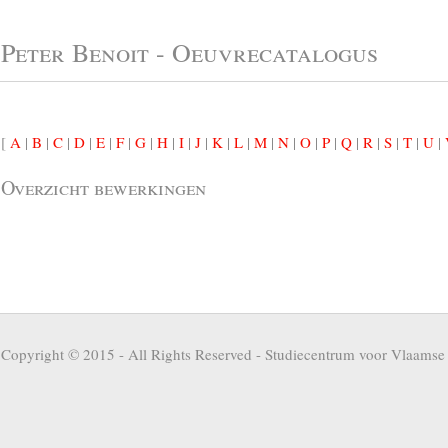
Peter Benoit - Oeuvrecatalogus
[
A
|
B
|
C
|
D
|
E
|
F
|
G
|
H
|
I
|
J
|
K
|
L
|
M
|
N
|
O
|
P
|
Q
|
R
|
S
|
T
|
U
|
Overzicht bewerkingen
Copyright © 2015 - All Rights Reserved -
Studiecentrum voor Vlaamse