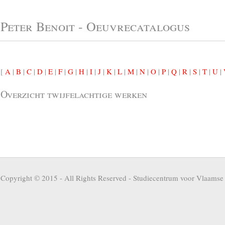
Peter Benoit - Oeuvrecatalogus
[
A
|
B
|
C
|
D
|
E
|
F
|
G
|
H
|
I
|
J
|
K
|
L
|
M
|
N
|
O
|
P
|
Q
|
R
|
S
|
T
|
U
|
Overzicht twijfelachtige werken
Copyright © 2015 - All Rights Reserved -
Studiecentrum voor Vlaamse