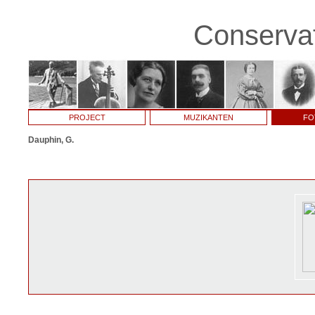
Conservat
PROJECT
MUZIKANTEN
FO
Dauphin, G.