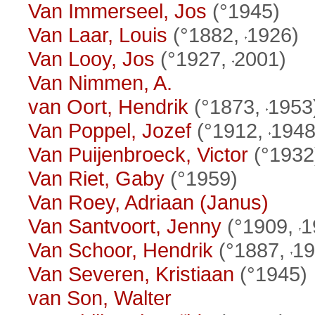
Van Immerseel, Jos
(°1945)
Van Laar, Louis
(°1882,
1926)
Van Looy, Jos
(°1927,
2001)
Van Nimmen, A.
van Oort, Hendrik
(°1873,
1953
Van Poppel, Jozef
(°1912,
1948
Van Puijenbroeck, Victor
(°1932
Van Riet, Gaby
(°1959)
Van Roey, Adriaan (Janus)
Van Santvoort, Jenny
(°1909,
1
Van Schoor, Hendrik
(°1887,
19
Van Severen, Kristiaan
(°1945)
van Son, Walter