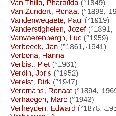
Van Thillo, Pharaïlda
(°1849)
Van Zundert, Renaat
(°1898,
1
Vandenwegaete, Paul
(°1919)
Vanderstighelen, Jozef
(°1891,
Vanvaerenbergh, Luc
(°1959)
Verbeeck, Jan
(°1861,
1941)
Verbena, Hanna
Verbist, Piet
(°1961)
Verdin, Joris
(°1952)
Verelst, Dirk
(°1947)
Veremans, Renaat
(°1894,
196
Verhaegen, Marc
(°1943)
Verheyden, Edward
(°1878,
19