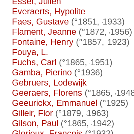
Esser, Julien
Everaerts, Hypolite
Faes, Gustave
(°1851,
1933)
Flament, Jeanne
(°1872,
1956)
Fontaine, Henry
(°1857,
1923)
Fouya, L.
Fuchs, Carl
(°1865,
1951)
Gamba, Pierino
(°1936)
Gebruers, Lodewijk
Geeraers, Florens
(°1865,
1948
Geeurickx, Emmanuel
(°1925)
Gilleir, Flor
(°1879,
1963)
Gilson, Paul
(°1865,
1942)
Glorieux, François
(°1932)