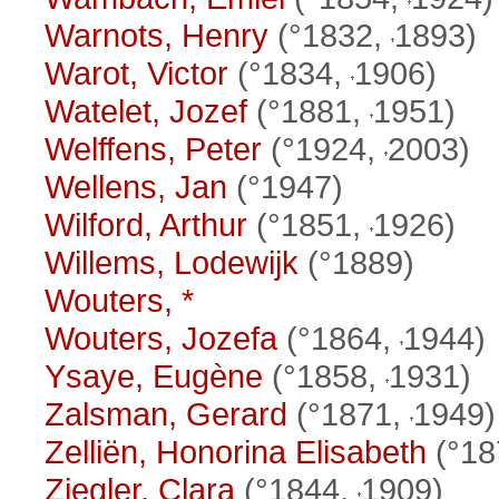
Warnots, Henry
(°1832,
1893)
Warot, Victor
(°1834,
1906)
Watelet, Jozef
(°1881,
1951)
Welffens, Peter
(°1924,
2003)
Wellens, Jan
(°1947)
Wilford, Arthur
(°1851,
1926)
Willems, Lodewijk
(°1889)
Wouters, *
Wouters, Jozefa
(°1864,
1944)
Ysaye, Eugène
(°1858,
1931)
Zalsman, Gerard
(°1871,
1949)
Zelliën, Honorina Elisabeth
(°18
Ziegler, Clara
(°1844,
1909)