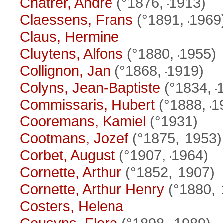
Chatrer, André
(°1876,
1913)
Claessens, Frans
(°1891,
1969
Claus, Hermine
Cluytens, Alfons
(°1880,
1955)
Collignon, Jan
(°1868,
1919)
Colyns, Jean-Baptiste
(°1834,
Commissaris, Hubert
(°1888,
1
Cooremans, Kamiel
(°1931)
Cootmans, Jozef
(°1875,
1953)
Corbet, August
(°1907,
1964)
Cornette, Arthur
(°1852,
1907)
Cornette, Arthur Henry
(°1880,
Costers, Helena
Cousyns, Flore
(°1898,
1989)