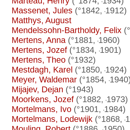
Marteau, Henry
(°1874,
1934)
Massenet, Jules
(°1842,
1912)
Matthys, August
Mendelssohn-Bartholdy, Felix
(
Mertens, Anna
(°1881,
1960)
Mertens, Jozef
(°1834,
1901)
Mertens, Theo
(°1932)
Mestdagh, Karel
(°1850,
1924)
Meyer, Waldemar
(°1854,
1940
Mijajev, Dejan
(°1943)
Moorkens, Jozef
(°1882,
1973)
Mortelmans, Ivo
(°1901,
1984)
Mortelmans, Lodewijk
(°1868,
1
Mouling, Robert
(°1886,
1950)