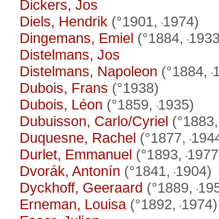
Dickers, Jos
Diels, Hendrik
(°1901,
1974)
Dingemans, Emiel
(°1884,
1933
Distelmans, Jos
Distelmans, Napoleon
(°1884,
Dubois, Frans
(°1938)
Dubois, Léon
(°1859,
1935)
Dubuisson, Carlo/Cyriel
(°1883
Duquesne, Rachel
(°1877,
194
Durlet, Emmanuel
(°1893,
1977
Dvorák, Antonín
(°1841,
1904)
Dyckhoff, Geeraard
(°1889,
19
Erneman, Louisa
(°1892,
1974)