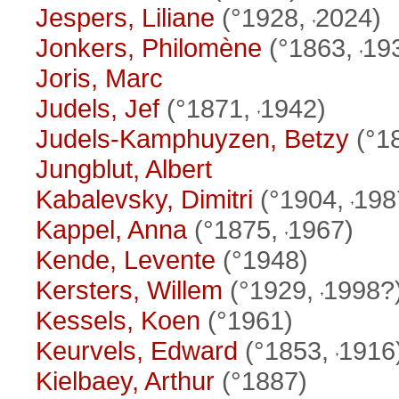
Jespers, Liliane
(°1928,
2024)
Jonkers, Philomène
(°1863,
19
Joris, Marc
Judels, Jef
(°1871,
1942)
Judels-Kamphuyzen, Betzy
(°1
Jungblut, Albert
Kabalevsky, Dimitri
(°1904,
198
Kappel, Anna
(°1875,
1967)
Kende, Levente
(°1948)
Kersters, Willem
(°1929,
1998?
Kessels, Koen
(°1961)
Keurvels, Edward
(°1853,
1916
Kielbaey, Arthur
(°1887)