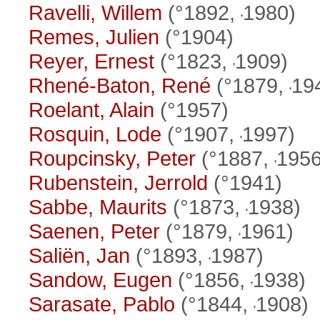
Ravelli, Willem
(°1892,
1980)
Remes, Julien
(°1904)
Reyer, Ernest
(°1823,
1909)
Rhené-Baton, René
(°1879,
19
Roelant, Alain
(°1957)
Rosquin, Lode
(°1907,
1997)
Roupcinsky, Peter
(°1887,
1956
Rubenstein, Jerrold
(°1941)
Sabbe, Maurits
(°1873,
1938)
Saenen, Peter
(°1879,
1961)
Saliën, Jan
(°1893,
1987)
Sandow, Eugen
(°1856,
1938)
Sarasate, Pablo
(°1844,
1908)