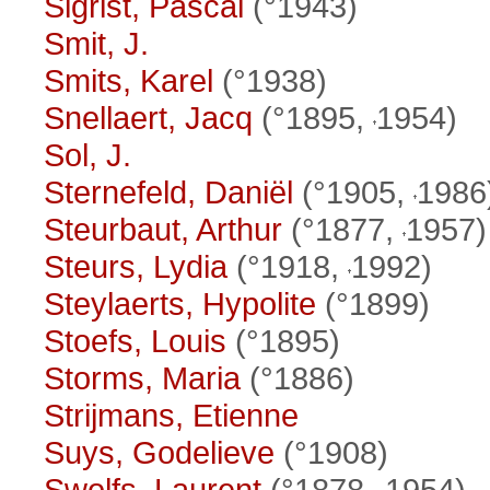
Sigrist, Pascal
(°1943)
Smit, J.
Smits, Karel
(°1938)
Snellaert, Jacq
(°1895,
1954)
Sol, J.
Sternefeld, Daniël
(°1905,
1986
Steurbaut, Arthur
(°1877,
1957)
Steurs, Lydia
(°1918,
1992)
Steylaerts, Hypolite
(°1899)
Stoefs, Louis
(°1895)
Storms, Maria
(°1886)
Strijmans, Etienne
Suys, Godelieve
(°1908)
Swolfs, Laurent
(°1878,
1954)