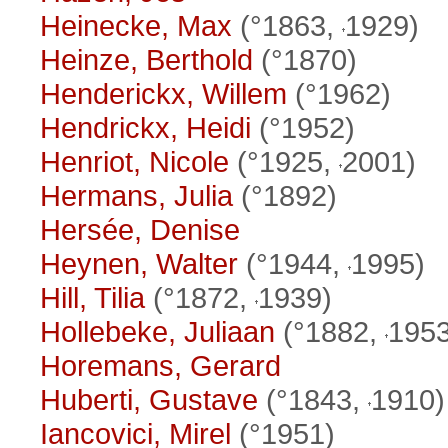
Heinecke, Max
(°1863,
1929)
Heinze, Berthold
(°1870)
Henderickx, Willem
(°1962)
Hendrickx, Heidi
(°1952)
Henriot, Nicole
(°1925,
2001)
Hermans, Julia
(°1892)
Hersée, Denise
Heynen, Walter
(°1944,
1995)
Hill, Tilia
(°1872,
1939)
Hollebeke, Juliaan
(°1882,
1953
Horemans, Gerard
Huberti, Gustave
(°1843,
1910)
Iancovici, Mirel
(°1951)