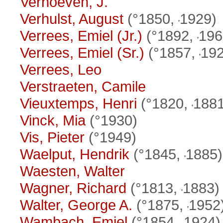
Verhoeven, J.
Verhulst, August
(°1850,
1929)
Verrees, Emiel (Jr.)
(°1892,
196
Verrees, Emiel (Sr.)
(°1857,
192
Verrees, Leo
Verstraeten, Camile
Vieuxtemps, Henri
(°1820,
1881
Vinck, Mia
(°1930)
Vis, Pieter
(°1949)
Waelput, Hendrik
(°1845,
1885)
Waesten, Walter
Wagner, Richard
(°1813,
1883)
Walter, George A.
(°1875,
1952
Wambach, Emiel
(°1854,
1924)