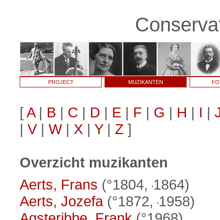
Conservat
PROJECT
MUZIKANTEN
FO
[
A
|
B
|
C
|
D
|
E
|
F
|
G
|
H
|
I
|
|
V
|
W
|
X
|
Y
|
Z
]
Overzicht muzikanten
Aerts, Frans
(°1804,
1864)
Aerts, Jozefa
(°1872,
1958)
Agsteribbe, Frank
(°1968)