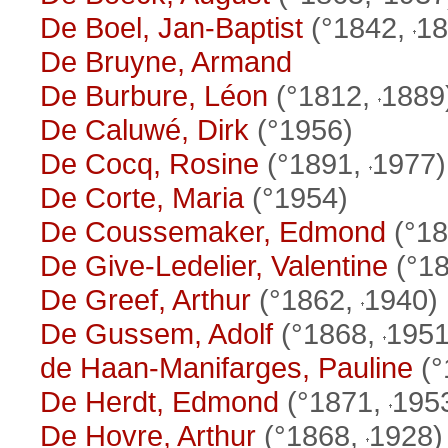
De Boel, Jan-Baptist
(°1842,
18
De Bruyne, Armand
De Burbure, Léon
(°1812,
1889
De Caluwé, Dirk
(°1956)
De Cocq, Rosine
(°1891,
1977)
De Corte, Maria
(°1954)
De Coussemaker, Edmond
(°1
De Give-Ledelier, Valentine
(°1
De Greef, Arthur
(°1862,
1940)
De Gussem, Adolf
(°1868,
1951
de Haan-Manifarges, Pauline
(°
De Herdt, Edmond
(°1871,
195
De Hovre, Arthur
(°1868,
1928)