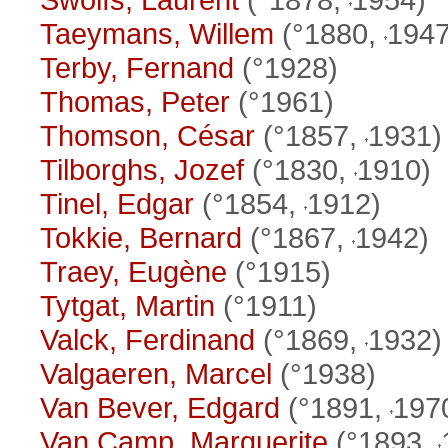
Taeymans, Willem
(°1880,
1947
Terby, Fernand
(°1928)
Thomas, Peter
(°1961)
Thomson, César
(°1857,
1931)
Tilborghs, Jozef
(°1830,
1910)
Tinel, Edgar
(°1854,
1912)
Tokkie, Bernard
(°1867,
1942)
Traey, Eugène
(°1915)
Tytgat, Martin
(°1911)
Valck, Ferdinand
(°1869,
1932)
Valgaeren, Marcel
(°1938)
Van Bever, Edgard
(°1891,
197
Van Camp, Marguerite
(°1893,