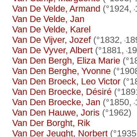
Van De Velde, Armand
(°1924,
Van De Velde, Jan
Van De Velde, Karel
Van De Vijver, Jozef
(°1832,
18
Van De Vyver, Albert
(°1881,
19
Van Den Bergh, Eliza Marie
(°1
Van Den Berghe, Yvonne
(°190
Van Den Broeck, Leo Victor
(°1
Van Den Broecke, Désiré
(°189
Van Den Broecke, Jan
(°1850,
Van Den Hauwe, Joris
(°1962)
Van Der Borght, Rik
Van Der Jeught, Norbert
(°1935