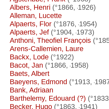
Albers, Henri
(°1866,
1926)
Alleman, Lucette
Alpaerts, Flor
(°1876,
1954)
Alpaerts, Jef
(°1904,
1973)
Anthoni, Theofiel François
(°18
Arens-Callemien, Laure
Backx, Lode
(°1922)
Bacot, Jan
(°1866,
1958)
Baets, Albert
Baeyens, Edmond
(°1913,
198
Bank, Adriaan
Barthelemy, Edouard (?)
(°1833
Becker, Hugo
(°1863,
1941)