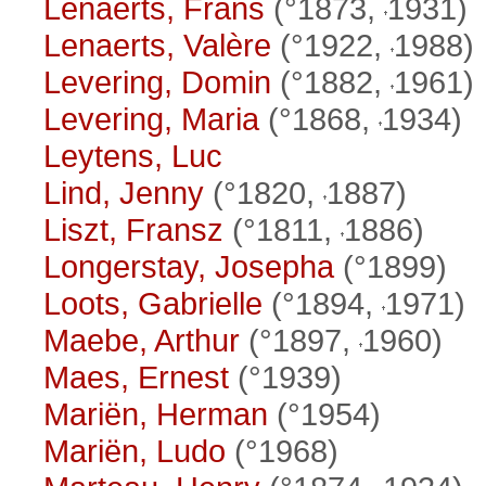
Lenaerts, Frans
(°1873,
1931)
Lenaerts, Valère
(°1922,
1988)
Levering, Domin
(°1882,
1961)
Levering, Maria
(°1868,
1934)
Leytens, Luc
Lind, Jenny
(°1820,
1887)
Liszt, Fransz
(°1811,
1886)
Longerstay, Josepha
(°1899)
Loots, Gabrielle
(°1894,
1971)
Maebe, Arthur
(°1897,
1960)
Maes, Ernest
(°1939)
Mariën, Herman
(°1954)
Mariën, Ludo
(°1968)