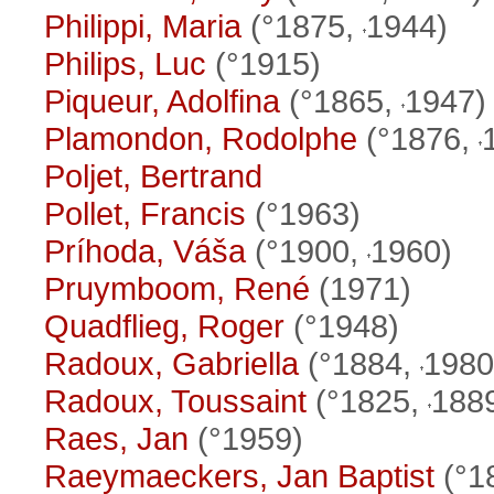
Philippi, Maria
(°1875,
1944)
Philips, Luc
(°1915)
Piqueur, Adolfina
(°1865,
1947)
Plamondon, Rodolphe
(°1876,
Poljet, Bertrand
Pollet, Francis
(°1963)
Príhoda, Váša
(°1900,
1960)
Pruymboom, René
(1971)
Quadflieg, Roger
(°1948)
Radoux, Gabriella
(°1884,
1980
Radoux, Toussaint
(°1825,
188
Raes, Jan
(°1959)
Raeymaeckers, Jan Baptist
(°1