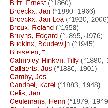
Britt, Ernest
(°1860)
Broeckx, Jan
(°1880,
1966)
Broeckx, Jan Lea
(°1920,
2006
Broux, Roland
(°1958)
Bruyns, Edgard
(°1895,
1976)
Buckinx, Boudewijn
(°1945)
Busselen, *
Cahnbley-Hinken, Tilly
(°1880,
Callaerts, Jos
(°1830,
1901)
Camby, Jos
Candael, Karel
(°1883,
1948)
Celis, Jan
Ceulemans, Henri
(°1879,
1949