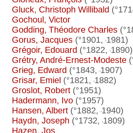
Gluck, Christoph Willibald
(°171
Gochoul, Victor
Godding, Théodore Charles
(°1
Gorus, Jacques
(°1901,
1981)
Grégoir, Edouard
(°1822,
1890)
Grétry, André-Ernest-Modeste
(
Grieg, Edward
(°1843,
1907)
Grisar, Emiel
(°1821,
1882)
Groslot, Robert
(°1951)
Hadermann, Ivo
(°1957)
Hansen, Albert
(°1882,
1940)
Haydn, Joseph
(°1732,
1809)
Hazen, Jos