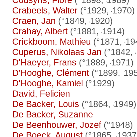
Crabeels, Walter
(°1929,
1970)
Craen, Jan
(°1849,
1920)
Crahay, Albert
(°1881,
1914)
Crickboom, Mathieu
(°1871,
19
Cuperus, Nikolaas Jan
(°1842,
D'Haeyer, Frans
(°1889,
1971)
D'Hooghe, Clément
(°1899,
19
D'Hooghe, Kamiel
(°1929)
David, Felicien
De Backer, Louis
(°1864,
1949)
De Backer, Suzanne
De Beenhouwer, Jozef
(°1948)
De Boeck, August
(°1865,
1937