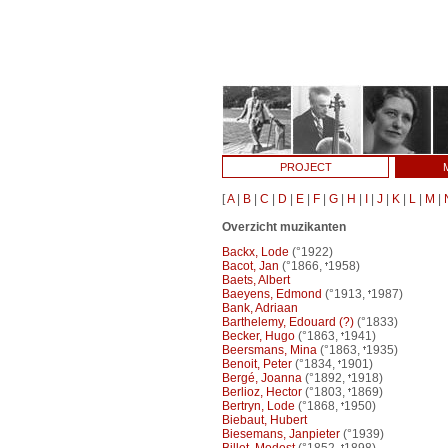
PROJECT
[
A
|
B
|
C
|
D
|
E
|
F
|
G
|
H
|
I
|
J
|
K
|
L
|
M
|
Overzicht muzikanten
Backx, Lode
(°1922)
Bacot, Jan
(°1866,
1958)
Baets, Albert
Baeyens, Edmond
(°1913,
1987)
Bank, Adriaan
Barthelemy, Edouard (?)
(°1833)
Becker, Hugo
(°1863,
1941)
Beersmans, Mina
(°1863,
1935)
Benoit, Peter
(°1834,
1901)
Bergé, Joanna
(°1892,
1918)
Berlioz, Hector
(°1803,
1869)
Bertryn, Lode
(°1868,
1950)
Biebaut, Hubert
Biesemans, Janpieter
(°1939)