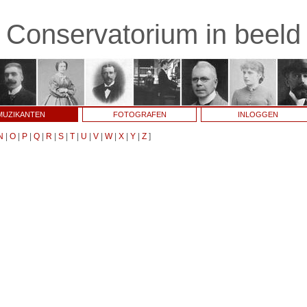
Conservatorium in beeld
MUZIKANTEN
FOTOGRAFEN
INLOGGEN
N
|
O
|
P
|
Q
|
R
|
S
|
T
|
U
|
V
|
W
|
X
|
Y
|
Z
]