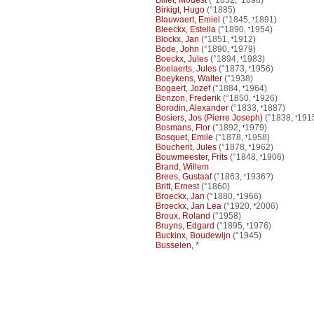
Billet, Modest
(°1852,
1898)
Birkigt, Hugo
(°1885)
Blauwaert, Emiel
(°1845,
1891)
Bleeckx, Estella
(°1890,
1954)
Blockx, Jan
(°1851,
1912)
Bode, John
(°1890,
1979)
Boeckx, Jules
(°1894,
1983)
Boelaerts, Jules
(°1873,
1956)
Boeykens, Walter
(°1938)
Bogaert, Jozef
(°1884,
1964)
Bonzon, Frederik
(°1850,
1926)
Borodin, Alexander
(°1833,
1887)
Bosiers, Jos (Pierre Joseph)
(°1838,
191
Bosmans, Flor
(°1892,
1979)
Bosquet, Emile
(°1878,
1958)
Boucherit, Jules
(°1878,
1962)
Bouwmeester, Frits
(°1848,
1906)
Brand, Willem
Brees, Gustaaf
(°1863,
1936?)
Britt, Ernest
(°1860)
Broeckx, Jan
(°1880,
1966)
Broeckx, Jan Lea
(°1920,
2006)
Broux, Roland
(°1958)
Bruyns, Edgard
(°1895,
1976)
Buckinx, Boudewijn
(°1945)
Busselen, *