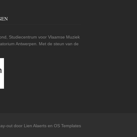
SEN
nd, Studiecentrum voor Vlaamse Muziek
rvatorium Antwerpen. Met de steun van de
ay-out door Lien Alaerts en
OS Templates