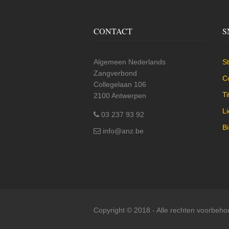
CONTACT
S
Algemeen Nederlands
St
Zangverbond
C
Collegelaan 106
Ti
2100 Antwerpen
L
03 237 93 92
Bi
info@anz.be
Copyright © 2018 - Alle rechten voorbeh