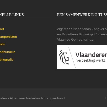
NELLE LINKS
EEN SAMENWERKING TUS
art
Algemeen Nederlands Zangverbo
en Bibliotheek Koninklijk Conse
omponisten
Vlaamse Gemeenschap.
tels
iedbundels
bliografie
ouden -
Algemeen Nederlands Zangverbond
L