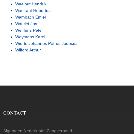
Waelput Hendrik
Waelrant Hubertus
Wambach Emiel
Watelet Jos
Welffens Peter
Weymans Karel
Wierts Johannes Petrus Judocus
Wilford Arthur
CONTACT
Algemeen Nederlands Zangverbond