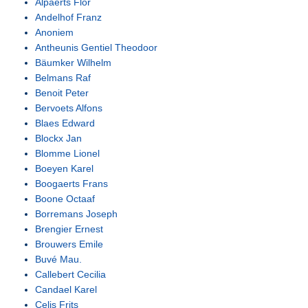
Alpaerts Flor
Andelhof Franz
Anoniem
Antheunis Gentiel Theodoor
Bäumker Wilhelm
Belmans Raf
Benoit Peter
Bervoets Alfons
Blaes Edward
Blockx Jan
Blomme Lionel
Boeyen Karel
Boogaerts Frans
Boone Octaaf
Borremans Joseph
Brengier Ernest
Brouwers Emile
Buvé Mau.
Callebert Cecilia
Candael Karel
Celis Frits