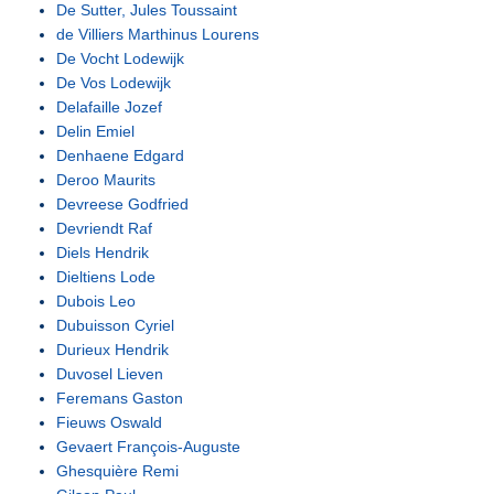
De Sutter, Jules Toussaint
de Villiers Marthinus Lourens
De Vocht Lodewijk
De Vos Lodewijk
Delafaille Jozef
Delin Emiel
Denhaene Edgard
Deroo Maurits
Devreese Godfried
Devriendt Raf
Diels Hendrik
Dieltiens Lode
Dubois Leo
Dubuisson Cyriel
Durieux Hendrik
Duvosel Lieven
Feremans Gaston
Fieuws Oswald
Gevaert François-Auguste
Ghesquière Remi