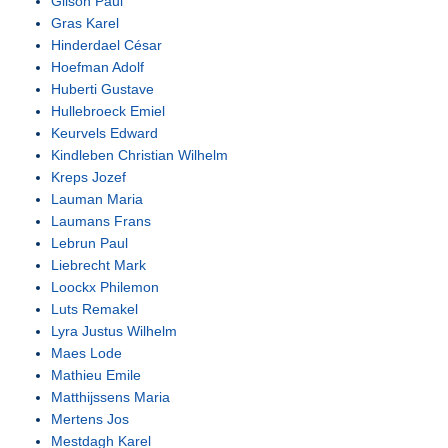
Gilson Paul
Gras Karel
Hinderdael César
Hoefman Adolf
Huberti Gustave
Hullebroeck Emiel
Keurvels Edward
Kindleben Christian Wilhelm
Kreps Jozef
Lauman Maria
Laumans Frans
Lebrun Paul
Liebrecht Mark
Loockx Philemon
Luts Remakel
Lyra Justus Wilhelm
Maes Lode
Mathieu Emile
Matthijssens Maria
Mertens Jos
Mestdagh Karel