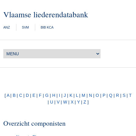
Vlaamse liederendatabank
ANZ
SVM
BIB KCA
[
A
|
B
|
C
|
D
|
E
|
F
|
G
|
H
|
I
|
J
|
K
|
L
|
M
|
N
|
O
|
P
|
Q
|
R
|
S
|
T
|
U
|
V
|
W
|
X
|
Y
|
Z
]
Overzicht componisten