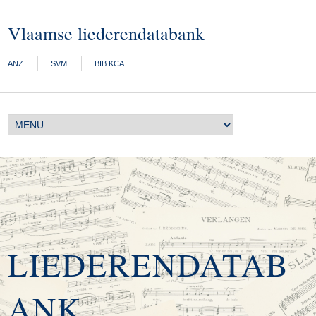
Vlaamse liederendatabank
ANZ
SVM
BIB KCA
LIEDERENDATAB
ANK