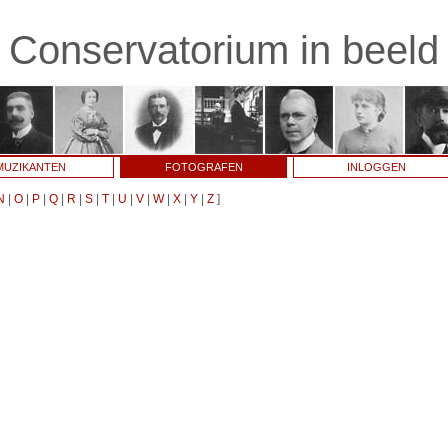
Conservatorium in beeld
MUZIKANTEN
FOTOGRAFEN
INLOGGEN
N
|
O
|
P
|
Q
|
R
|
S
|
T
|
U
|
V
|
W
|
X
|
Y
|
Z
]