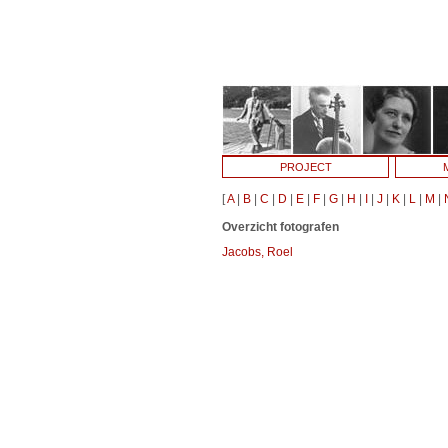
PROJECT
[
A
|
B
|
C
|
D
|
E
|
F
|
G
|
H
|
I
|
J
|
K
|
L
|
M
|
Overzicht fotografen
Jacobs, Roel