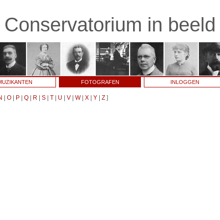
Conservatorium in beeld
MUZIKANTEN
FOTOGRAFEN
INLOGGEN
N
|
O
|
P
|
Q
|
R
|
S
|
T
|
U
|
V
|
W
|
X
|
Y
|
Z
]