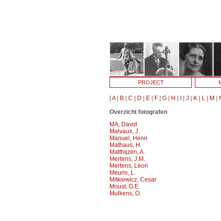
PROJECT
[
A
|
B
|
C
|
D
|
E
|
F
|
G
|
H
|
I
|
J
|
K
|
L
|
M
|
Overzicht fotografen
MA, David
Malvaux, J.
Manuel, Henri
Mathaus, H.
Matthijzen, A.
Mertens, J.M.
Mertens, Léon
Meuris, L.
Mitkiewicz, Cesar
Moust, G.E.
Mulkens, O.