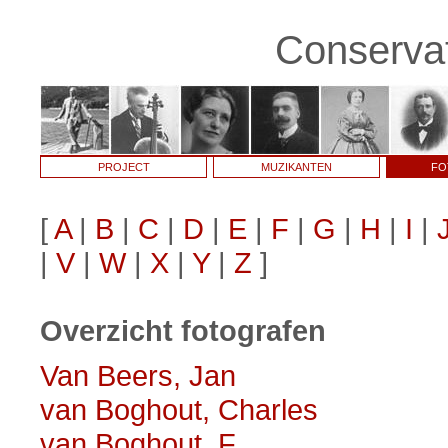
Conservat
PROJECT
MUZIKANTEN
FO
[
A
|
B
|
C
|
D
|
E
|
F
|
G
|
H
|
I
|
|
V
|
W
|
X
|
Y
|
Z
]
Overzicht fotografen
Van Beers, Jan
van Boghout, Charles
van Boghout, F.