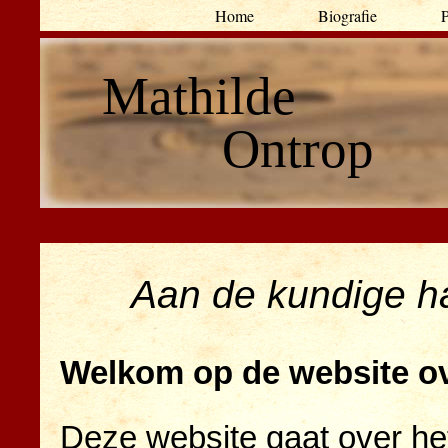
Home
Biografie
P
Mathilde
Ontrop
Aan de kundige ha
Welkom op de website ov
Deze website gaat over h