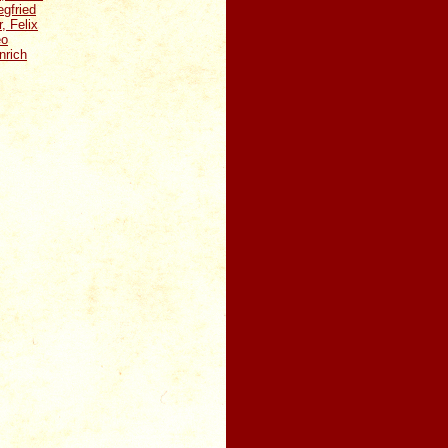
gfried
, Felix
eo
nrich