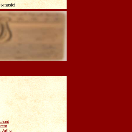
t-musici
chard
rent
 Arthur