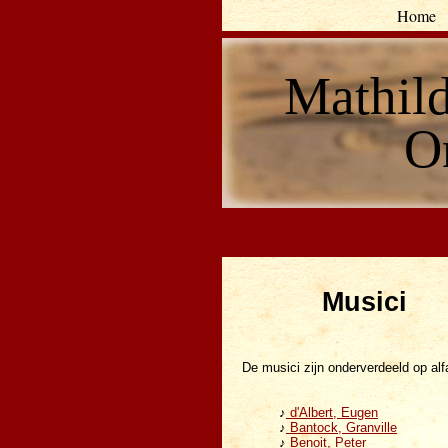
Home
Mathil
O
Musici
De musici zijn onderverdeeld op al
♪
d'Albert, Eugen
♪
Bantock, Granville
♪
Benoit, Peter