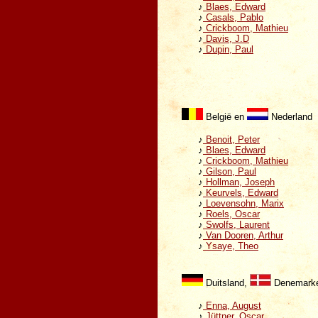
♪
Blaes, Edward
♪
Casals, Pablo
♪
Crickboom, Mathieu
♪
Davis, J.D
♪
Dupin, Paul
België en
Nederland
♪
Benoit, Peter
♪
Blaes, Edward
♪
Crickboom, Mathieu
♪
Gilson, Paul
♪
Hollman, Joseph
♪
Keurvels, Edward
♪
Loevensohn, Marix
♪
Roels, Oscar
♪
Swolfs, Laurent
♪
Van Dooren, Arthur
♪
Ysaye, Theo
Duitsland,
Denemark
♪
Enna, August
♪
Jüttner, Oscar