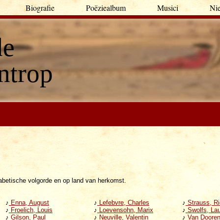
Biografie
Poëziealbum
Musici
Nie
de
ntrop
fabetische volgorde en op land van herkomst.
♪
Enna, August
♪
Lefebvre, Charles
♪
Strauss, Ri
♪
Froelich, Louis
♪
Loevensohn, Marix
♪
Swolfs, Lau
♪
Gilson, Paul
♪
Neuville, Valentin
♪
Van Dooren,