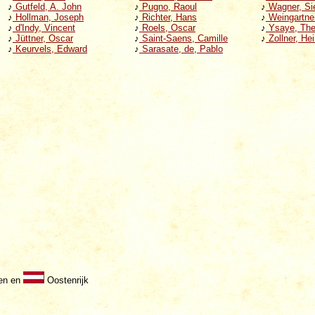
♪
Gutfeld, A. John
♪
Pugno, Raoul
♪
Wagner, Sie
♪
Hollman, Joseph
♪
Richter, Hans
♪
Weingartner
♪
d'Indy, Vincent
♪
Roels, Oscar
♪
Ysaye, Th
♪
Jüttner, Oscar
♪
Saint-Saens, Camille
♪
Zollner, Hei
♪
Keurvels, Edward
♪
Sarasate, de, Pablo
en en
Oostenrijk