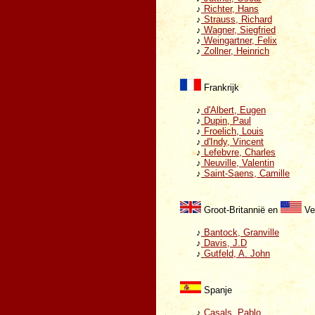
♪
Richter, Hans
♪
Strauss, Richard
♪
Wagner, Siegfried
♪
Weingartner, Felix
♪
Zollner, Heinrich
Frankrijk
♪
d'Albert, Eugen
♪
Dupin, Paul
♪
Froelich, Louis
♪
d'Indy, Vincent
♪
Lefebvre, Charles
♪
Neuville, Valentin
♪
Saint-Saens, Camille
Groot-Britannië en
Ve
♪
Bantock, Granville
♪
Davis, J.D
♪
Gutfeld, A. John
Spanje
♪
Casals, Pablo