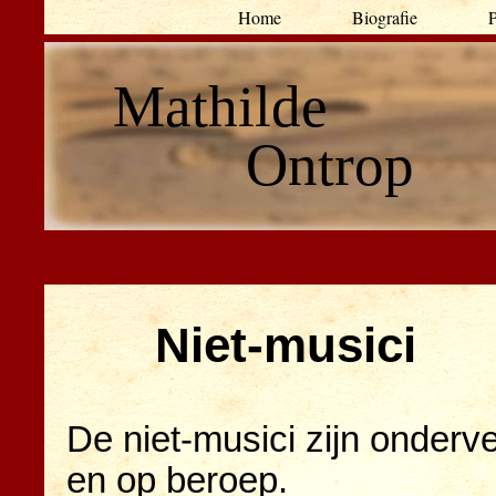
Home
Biografie
P
Mathilde
Ontrop
Niet-musici
De niet-musici zijn onderv
en op beroep.