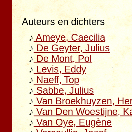
Auteurs en dichters
♪
Ameye, Caecilia
♪
De Geyter, Julius
♪
De Mont, Pol
♪
Levis, Eddy
♪
Naeff, Top
♪
Sabbe, Julius
♪
Van Broekhuyzen, He
♪
Van Den Woestijne, Ka
♪
Van Oye, Eugène