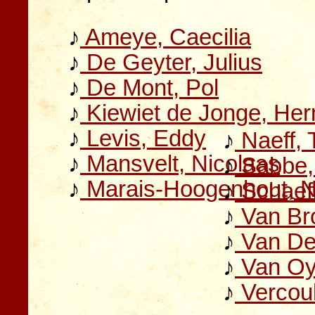
♪
Ameye, Caecilia
♪
De Geyter, Julius
♪
De Mont, Pol
♪
Kiewiet de Jonge, He
♪
Levis, Eddy
♪
Naeff, 
♪
Mansvelt, Nicolaas
♪
Sabbe, 
♪
Marais-Hoogenhout, N
♪
Schaeff
♪
Van Br
♪
Van Den
♪
Van Oy
♪
Vercoul