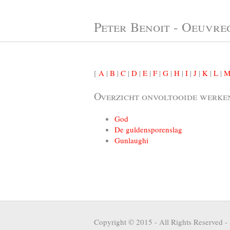
Peter Benoit - Oeuvre
[
A
|
B
|
C
|
D
|
E
|
F
|
G
|
H
|
I
|
J
|
K
|
L
|
Overzicht onvoltooide werke
God
De guldensporenslag
Gunlaughi
Copyright © 2015 - All Rights Reserved -