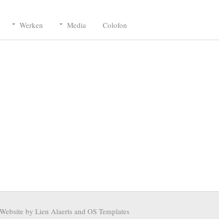
Werken
Media
Colofon
Website by Lien Alaerts and
OS Templates