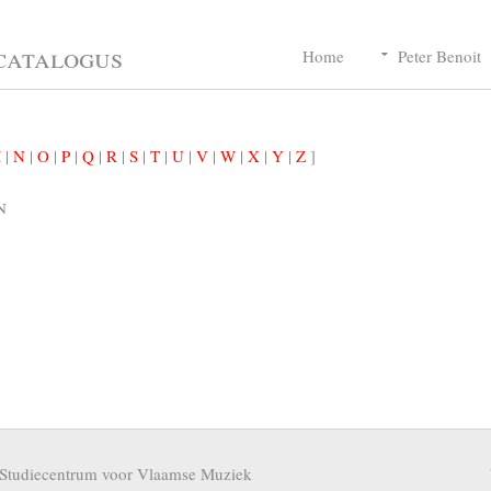
catalogus
Home
Peter Benoit
M
|
N
|
O
|
P
|
Q
|
R
|
S
|
T
|
U
|
V
|
W
|
X
|
Y
|
Z
]
n
Studiecentrum voor Vlaamse Muziek