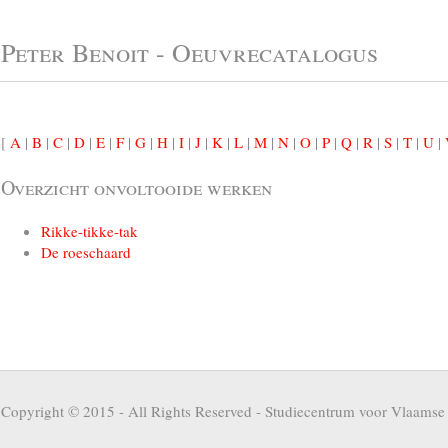
Peter Benoit - Oeuvrecatalogus
[
A
|
B
|
C
|
D
|
E
|
F
|
G
|
H
|
I
|
J
|
K
|
L
|
M
|
N
|
O
|
P
|
Q
|
R
|
S
|
T
|
U
|
Overzicht onvoltooide werken
Rikke-tikke-tak
De roeschaard
Copyright © 2015 - All Rights Reserved -
Studiecentrum voor Vlaamse