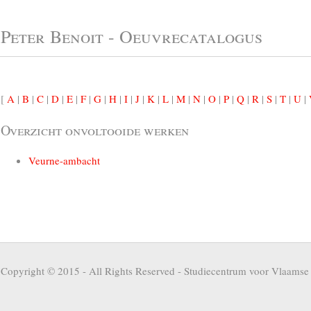
Peter Benoit - Oeuvrecatalogus
[
A
|
B
|
C
|
D
|
E
|
F
|
G
|
H
|
I
|
J
|
K
|
L
|
M
|
N
|
O
|
P
|
Q
|
R
|
S
|
T
|
U
|
Overzicht onvoltooide werken
Veurne-ambacht
Copyright © 2015 - All Rights Reserved -
Studiecentrum voor Vlaamse