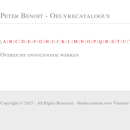
Peter Benoit - Oeuvrecatalogus
[
A
|
B
|
C
|
D
|
E
|
F
|
G
|
H
|
I
|
J
|
K
|
L
|
M
|
N
|
O
|
P
|
Q
|
R
|
S
|
T
|
U
|
Overzicht onvoltooide werken
Copyright © 2015 - All Rights Reserved -
Studiecentrum voor Vlaamse