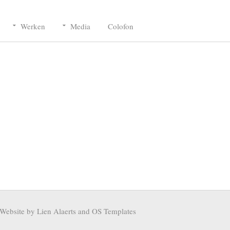
Werken
Media
Colofon
Website by Lien Alaerts and
OS Templates