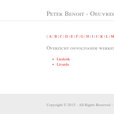
Peter Benoit - Oeuvre
[
A
|
B
|
C
|
D
|
E
|
F
|
G
|
H
|
I
|
J
|
K
|
L
|
Overzicht onvoltooide werke
Liederik
Livarda
Copyright © 2015 - All Rights Reserved -