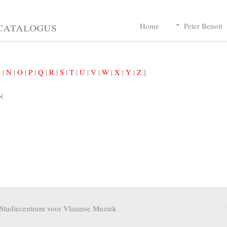
catalogus
Home
Peter Benoit
M
|
N
|
O
|
P
|
Q
|
R
|
S
|
T
|
U
|
V
|
W
|
X
|
Y
|
Z
]
n
Studiecentrum voor Vlaamse Muziek